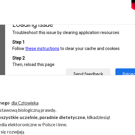
lnego
dla Człowieka
odstawową biologiczną prawdę.
szystkie uczelnie,
poradnie dietetyczne
, kilkadziesiąt
a elektoroniczne w Polsce i inne.
się rozwijają