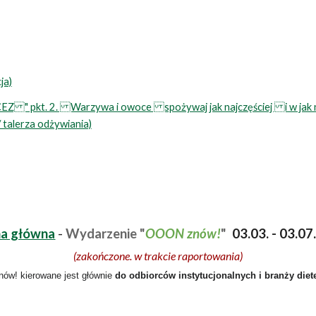
ja)
EZ " pkt. 2. Warzywa i owoce spożywaj jak najczęściej i w jak na
/ talerza odżywiania)
na główna
-
Wydarzenie "
OOON znów!
"
03.03. - 03.07
(zakończone. w trakcie raportowania)
ów! kierowane jest
głównie
do odbiorców instytucjonalnych
i branży diet