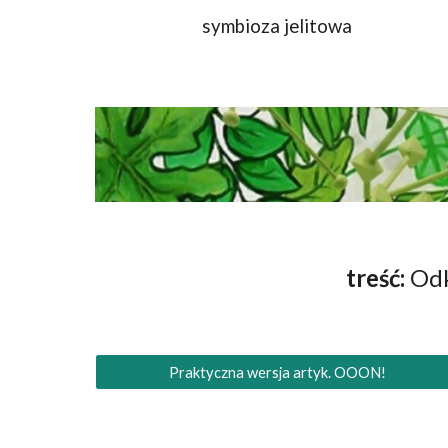
symbioza jelitowa
treść:
Odk
Praktyczna wersja artyk. OOON!