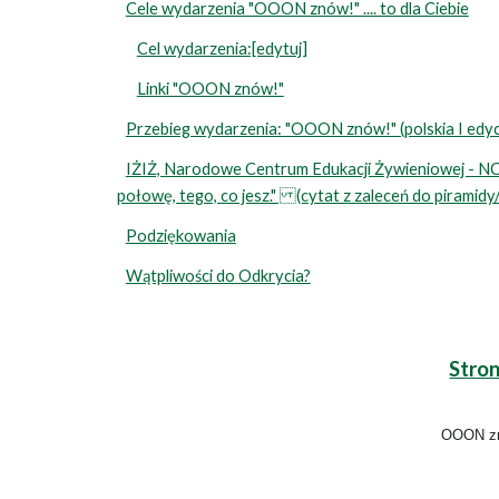
Cele wydarzenia "OOON znów!" .... to dla Ciebie
Cel wydarzenia:[edytuj]
Linki "OOON znów!"
Przebieg wydarzenia: "OOON znów!" (polskia I edyc
IŻIŻ, Narodowe Centrum Edukacji Żywieniowej - NC
połowę, tego, co jesz." (cytat z zaleceń do piramidy
Podziękowania
Wątpliwości do Odkrycia?
Stro
OOON zn