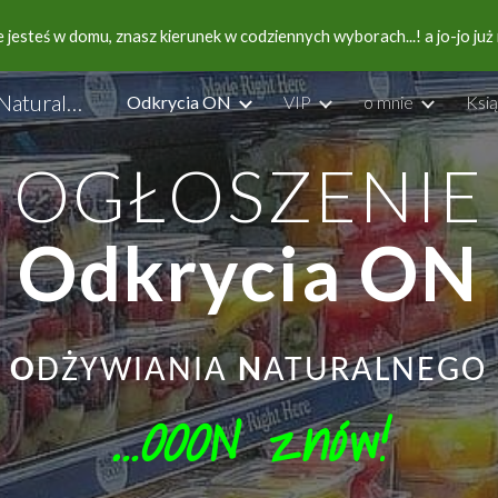
jesteś w domu, znasz kierunek w codziennych wyborach...! a jo-jo już n
ip to main content
Skip to navigat
Dzisiejsze Odżywianie Możliwie Naturalne
Odkrycia ON
VIP
o mnie
Ksi
OGŁOSZENIE
Odkrycia ON
O
DŻYWIANIA
N
ATURALNEGO
..OOON znów!
.