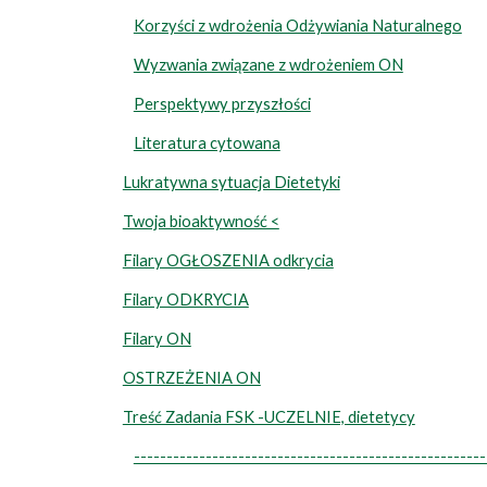
Korzyści z wdrożenia Odżywiania Naturalnego
Wyzwania związane z wdrożeniem ON
Perspektywy przyszłości
Literatura cytowana
Lukratywna sytuacja Dietetyki
Twoja bioaktywność <
Filary OGŁOSZENIA odkrycia
Filary ODKRYCIA
Filary ON
OSTRZEŻENIA ON
Treść Zadania FSK -UCZELNIE, dietetycy
----------------------------------------------------