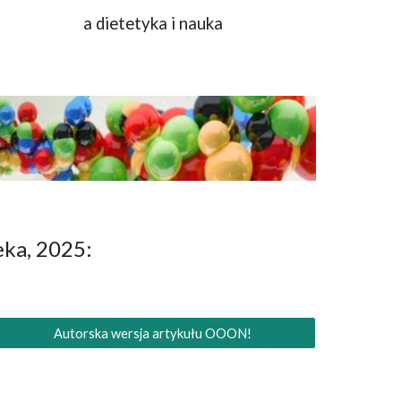
a dietetyka i nauka
eka, 2025:
Autorska wersja artykułu OOON!