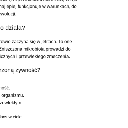
ajlepiej funkcjonuje w warunkach, do
ewolucji.
o działa?
rowie zaczyna się w jelitach. To one
. Zniszczona mikrobiota prowadzi do
icznych i przewlekłego zmęczenia.
orzoną żywność?
ność.
ą organizmu.
rzewlekłym.
ans w ciele.