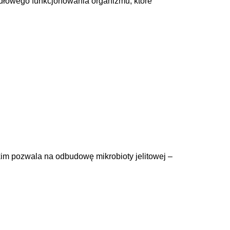
widłowego funkcjonowania organizmu, które
im pozwala na odbudowę mikrobioty jelitowej –