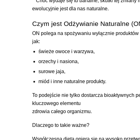
Choć wydaje się to banalne, skutki tej zmiany 
ewolucyjnie jest dla nas naturalne.
Czym jest Odżywianie Naturalne (O
ON polega na spożywaniu wyłącznie produktów s
jak:
świeże owoce i warzywa,
orzechy i nasiona,
surowe jaja,
miód i inne naturalne produkty.
To podejście nie tylko dostarcza bioaktywnych 
kluczowego elementu
zdrowia całego organizmu.
Dlaczego to takie ważne?
Współczesna dieta opiera się na wysoko przetwo