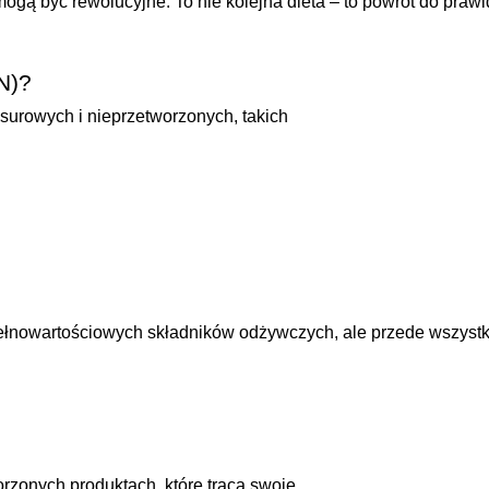
mogą być rewolucyjne. To nie kolejna dieta – to powrót do pra
N)?
urowych i nieprzetworzonych, takich
pełnowartościowych składników odżywczych, ale przede wszystk
rzonych produktach, które tracą swoje