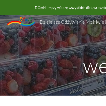
DOmN - łączy wiedzę wszystkich diet, wreszcie 
Sk
- w