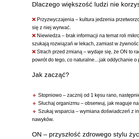
Dlaczego większość ludzi nie korzy
❌
Przyzwyczajenia – kultura jedzenia przetworzon
się z niej wyrwać.
❌
Niewiedza – brak informacji na temat roli mikr
szukają rozwiązań w lekach, zamiast w żywności
❌
Strach przed zmianą – wydaje się, że ON to ra
powrót do tego, co naturalne…jak oddychanie o
Jak zacząć?
🔹
Stopniowo – zacznij od 1 kęsu rano, następni
🔹
Słuchaj organizmu – obserwuj, jak reaguje na
🔹
Szukaj wsparcia – wymiana doświadczeń z i
nawyków.
ON – przyszłość zdrowego stylu życ